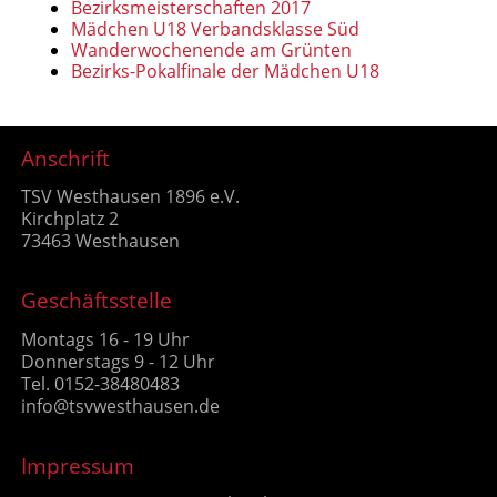
Bezirksmeisterschaften 2017
Mädchen U18 Verbandsklasse Süd
Wanderwochenende am Grünten
Bezirks-Pokalfinale der Mädchen U18
Anschrift
TSV Westhausen 1896 e.V.
Kirchplatz 2
73463 Westhausen
Geschäftsstelle
Montags 16 - 19 Uhr
Donnerstags 9 - 12 Uhr
Tel. 0152-38480483
info@tsvwesthausen.de
Impressum