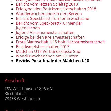
Bericht vom letzten Spieltag 2018
Erfolg bei den Bezirksmeisterschaften 2018
Wanderwochenende in den Bergen
Bericht Speckbrett-Turnier Erwachsene
Bericht vom Speckbrett-Turnier der
Jugendlichen
Jugend-Vereinsmeisterschaften
Erfolge bei den Kreismeisterschaften
Erste Mannschaft U15 holt Herbstmeisterschaft
Bezirksmeisterschaften 2017
Mädchen U18 Verbandsklasse Süd
Wanderwochenende am Grünten
Bezirks-Pokalfinale der Mädchen U18
Anschrift
TSV Westhausen 1896 e.V.
Kirchplatz 2
73463 Westhausen