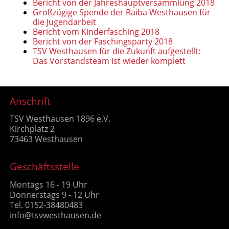
Bericht von der Jahreshauptversammlung 2018
Großzügige Spende der Raiba Westhausen für
die Jugendarbeit
Bericht vom Kinderfasching 2018
Bericht von der Faschingsparty 2018
TSV Westhausen für die Zukunft aufgestellt:
Das Vorstandsteam ist wieder komplett
Anschrift
TSV Westhausen 1896 e.V.
Kirchplatz 2
73463 Westhausen
Geschäftsstelle
Montags 16 - 19 Uhr
Donnerstags 9 - 12 Uhr
Tel. 0152-38480483
info@tsvwesthausen.de